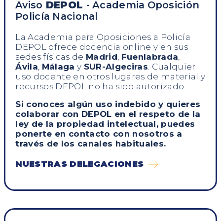
Aviso
DEPOL
- Academia Oposición
Desde el primer momento me gustó la
Policía Nacional
gran variedad de profesores que tienen
La Academia para Oposiciones a Policía
DEPOL ofrece docencia online y en sus
sedes físicas de
Madrid
,
Fuenlabrada
,
Ávila
,
Málaga
y
SUR-Algeciras
. Cualquier
uso docente en otros lugares de material y
actualizaciones constantes, los tests por niveles
y la calidad humana del equipo
recursos DEPOL no ha sido autorizado.
Si conoces algún uso indebido y quieres
colaborar con DEPOL en el respeto de la
familia
ley de la propiedad intelectual, puedes
ponerte en contacto con nosotros a
través de los canales habituales.
NUESTRAS DELEGACIONES