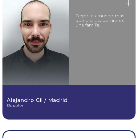
El material académico
Depol es mucho más
de DEPOL es
que una academia, es
excepcional.
una familia.
ander
Alejandro Gil / Madrid
Depoler